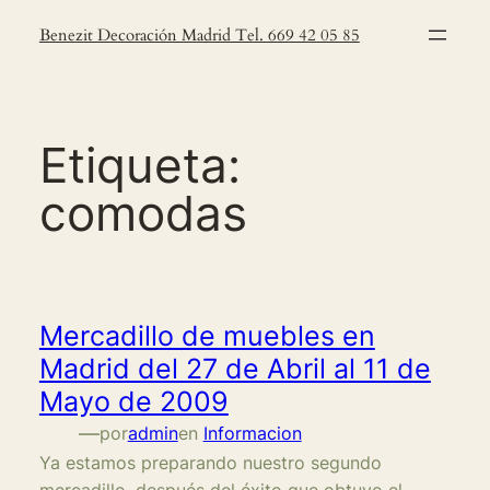
Saltar
Benezit Decoración Madrid Tel. 669 42 05 85
al
contenido
Etiqueta:
comodas
Mercadillo de muebles en
Madrid del 27 de Abril al 11 de
Mayo de 2009
—
por
admin
en
Informacion
Ya estamos preparando nuestro segundo
mercadillo, después del éxito que obtuvo el