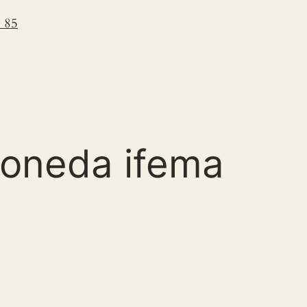
5 85
oneda ifema